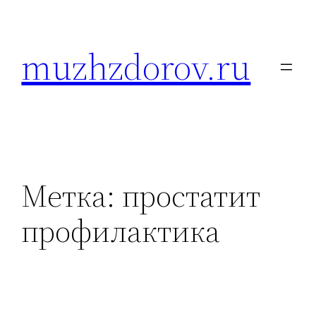
Перейти
к
muzhzdorov.ru
содержимому
Метка:
простатит
профилактика