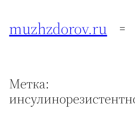
Перейти
к
muzhzdorov.ru
содержимому
Метка:
инсулинорезистентн