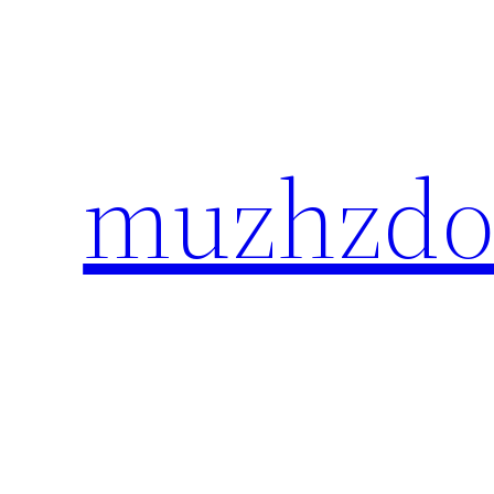
Перейти
к
содержимому
muzhzdo