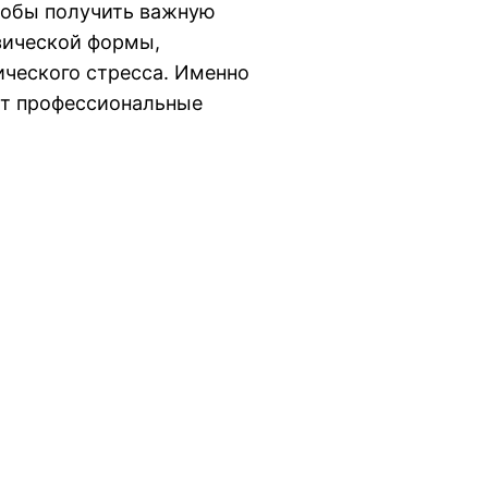
тобы получить важную
зической формы,
ического стресса. Именно
ют профессиональные