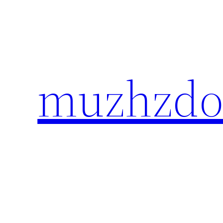
Перейти
к
содержимому
muzhzdo