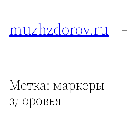
Перейти
к
muzhzdorov.ru
содержимому
Метка:
маркеры
здоровья