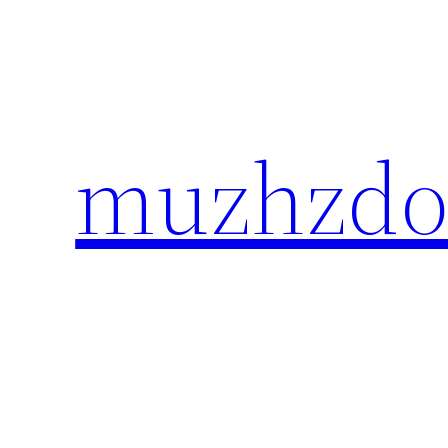
Перейти
к
содержимому
muzhzdo