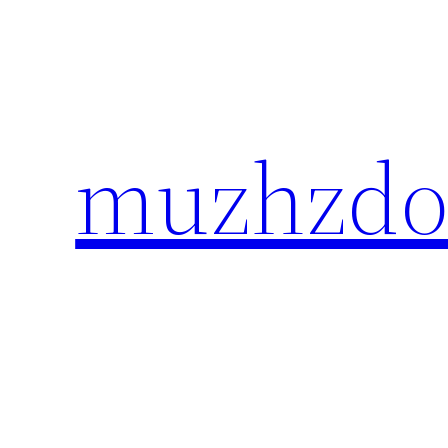
Перейти
к
содержимому
muzhzdo