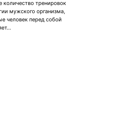
ое количество тренировок
огии мужского организма,
ые человек перед собой
яет…